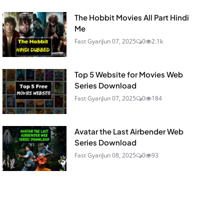
The Hobbit Movies All Part Hindi
Me
Fast Gyan
Jun 07, 2025
0
2.1k
Top 5 Website for Movies Web
Series Download
Fast Gyan
Jun 07, 2025
0
184
Avatar the Last Airbender Web
Series Download
Fast Gyan
Jun 08, 2025
0
93