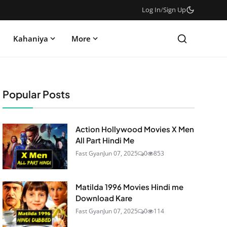
Log In
/
Sign Up
Kahaniya
More
Popular Posts
Action Hollywood Movies X Men
All Part Hindi Me
Fast Gyan
Jun 07, 2025
0
853
Matilda 1996 Movies Hindi me
Download Kare
Fast Gyan
Jun 07, 2025
0
114