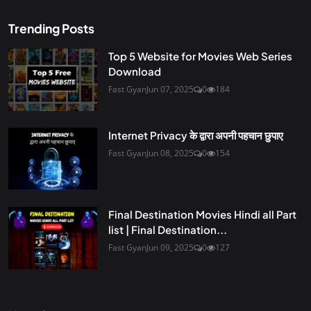
Trending Posts
Top 5 Website for Movies Web Series
Download
Fast Gyan
Jun 07, 2025
0
184
Internet Privacy के द्वारा अपनी पहचान छुपाए
Fast Gyan
Jun 08, 2025
0
154
Final Destination Movies Hindi all Part
list | Final Destination...
Fast Gyan
Jun 09, 2025
0
127