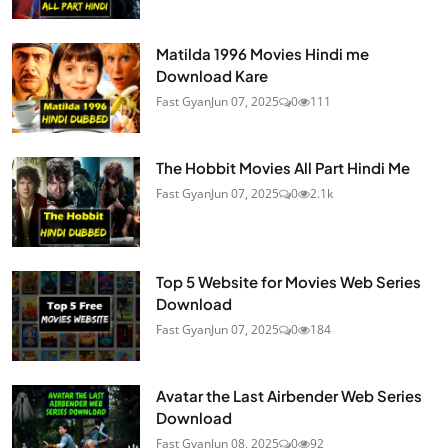
Matilda 1996 Movies Hindi me
Download Kare
Fast Gyan
Jun 07, 2025
0
111
The Hobbit Movies All Part Hindi Me
Fast Gyan
Jun 07, 2025
0
2.1k
Top 5 Website for Movies Web Series
Download
Fast Gyan
Jun 07, 2025
0
184
Avatar the Last Airbender Web Series
Download
Fast Gyan
Jun 08, 2025
0
92