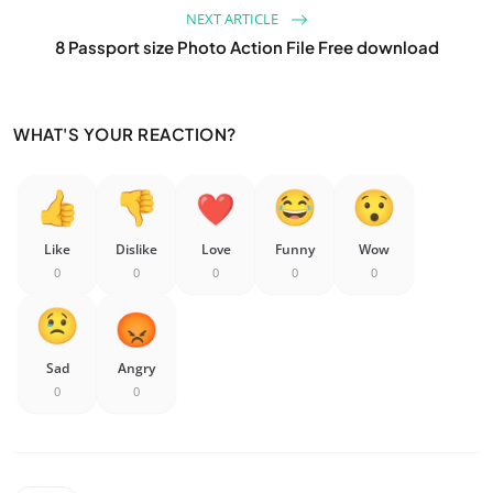
NEXT ARTICLE
8 Passport size Photo Action File Free download
WHAT'S YOUR REACTION?
Like
Dislike
Love
Funny
Wow
0
0
0
0
0
Sad
Angry
0
0