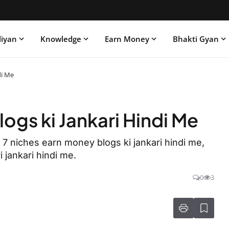
liyan
Knowledge
Earn Money
Bhakti Gyan
di Me
ogs ki Jankari Hindi Me
 7 niches earn money blogs ki jankari hindi me,
 jankari hindi me.
0
3