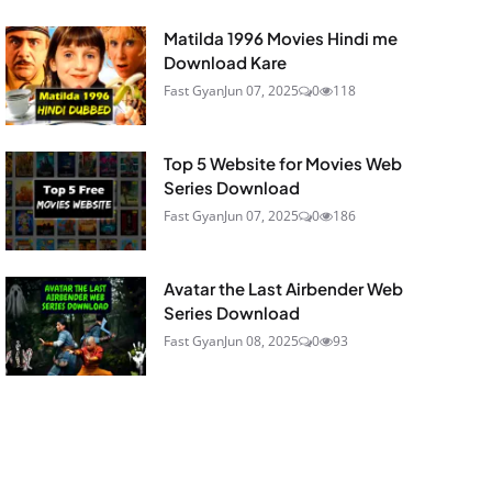
Matilda 1996 Movies Hindi me
Download Kare
Fast Gyan
Jun 07, 2025
0
118
Top 5 Website for Movies Web
Series Download
Fast Gyan
Jun 07, 2025
0
186
Avatar the Last Airbender Web
Series Download
Fast Gyan
Jun 08, 2025
0
93