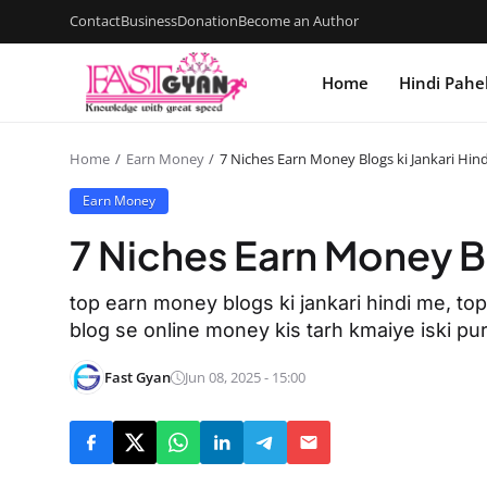
Contact
Business
Donation
Become an Author
Home
Hindi Pahe
Home
Earn Money
7 Niches Earn Money Blogs ki Jankari Hin
Earn Money
7 Niches Earn Money Bl
top earn money blogs ki jankari hindi me, top
blog se online money kis tarh kmaiye iski puri
Fast Gyan
Jun 08, 2025 - 15:00