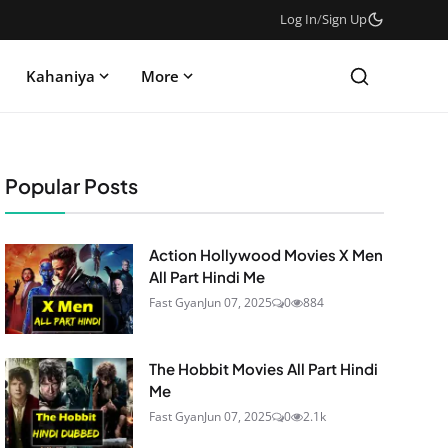
Log In
/
Sign Up
Kahaniya
More
Popular Posts
Action Hollywood Movies X Men
All Part Hindi Me
Fast Gyan
Jun 07, 2025
0
884
The Hobbit Movies All Part Hindi
Me
Fast Gyan
Jun 07, 2025
0
2.1k