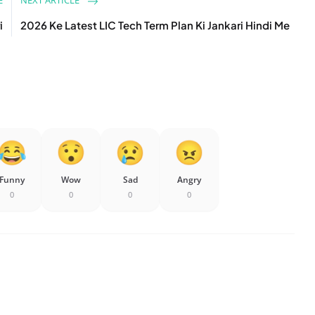
E
NEXT ARTICLE
i
2026 Ke Latest LIC Tech Term Plan Ki Jankari Hindi Me
Funny
Wow
Sad
Angry
0
0
0
0