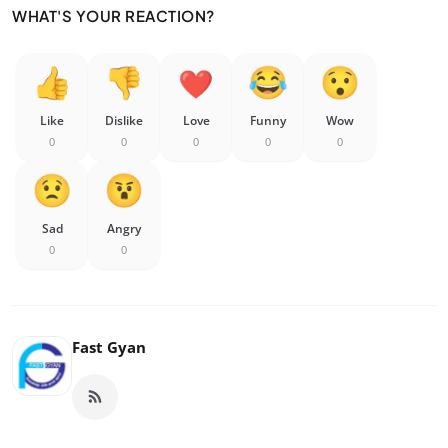
WHAT'S YOUR REACTION?
Like
Dislike
Love
Funny
Wow
0
0
0
0
0
Sad
Angry
0
0
Fast Gyan