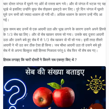
चार दोस्त जंगल में घुमने गए ओर्र वो रास्ता बत्ग गये। और वो जंगल में भटक गए यह
भूखे थे इसलिए उन्होंने कुछ सेब तोड़कर इकट्ठे कर लिए। पुरे दिन जंगल में घूमते
घुमे उन सभी को ज्यादा थकान हो गयी थी। अधिक थकान के कारण उन्हें नींद आ
गई।
कुछ समय बाद उनमें से एक आदमी उठा और भूख लगने के कारण उसने अपने हिस्से
के 1/3 सेब खा लिए। और वो सेब खाकर वापस सो गया। उसके बाद दूसरा आदमी
उठा और उसने बचे हुए सेब में से 1/3 सेब खाकर वो भी सो गया। इसी तरह तीसरे
आदमी ने भी उठ कर ठीक ऐसा ही किया। जब चौथा आदमी उठा तो उसने बचे हुवे
सेब में से अपना बिल्कुल सही हिस्सा निकाला परंतु 6 सेब फिर भी शेष बच गए।
हिसाब लगाइए कि चारों दोस्तों ने कितने सब एकत्र किए थे ?