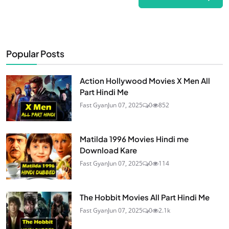
Popular Posts
Action Hollywood Movies X Men All
Part Hindi Me
Fast Gyan
Jun 07, 2025
0
852
Matilda 1996 Movies Hindi me
Download Kare
Fast Gyan
Jun 07, 2025
0
114
The Hobbit Movies All Part Hindi Me
Fast Gyan
Jun 07, 2025
0
2.1k