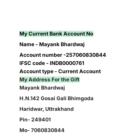
My Current Bank Account No
Name - Mayank Bhardwaj
Account number -257060830844
IFSC code - INDB0000761
Account type - Current Account
My Address For the Gift
Mayank Bhardwaj
H.N.142 Gosai Gali Bhimgoda
Haridwar, Uttrakhand
Pin- 249401
Mo- 7060830844