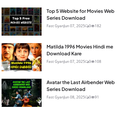
Top 5 Website for Movies Web
Series Download
Fast Gyan
Jun 07, 2025
0
182
Matilda 1996 Movies Hindi me
Download Kare
Fast Gyan
Jun 07, 2025
0
108
Avatar the Last Airbender Web
Series Download
Fast Gyan
Jun 08, 2025
0
91