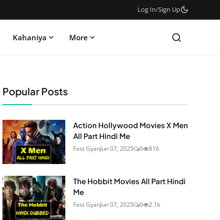
Log In
/
Sign Up
Kahaniya
More
Popular Posts
Action Hollywood Movies X Men
All Part Hindi Me
Fast Gyan
Jun 07, 2025
0
816
The Hobbit Movies All Part Hindi
Me
Fast Gyan
Jun 07, 2025
0
2.1k