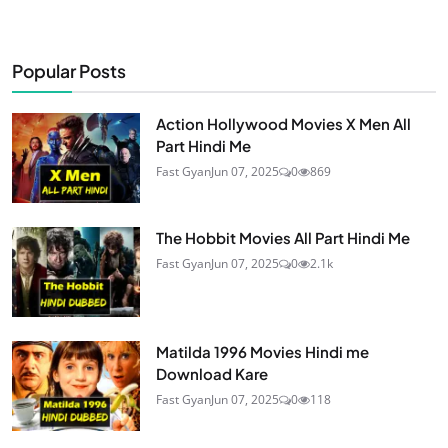
Popular Posts
Action Hollywood Movies X Men All
Part Hindi Me
Fast Gyan
Jun 07, 2025
0
869
The Hobbit Movies All Part Hindi Me
Fast Gyan
Jun 07, 2025
0
2.1k
Matilda 1996 Movies Hindi me
Download Kare
Fast Gyan
Jun 07, 2025
0
118