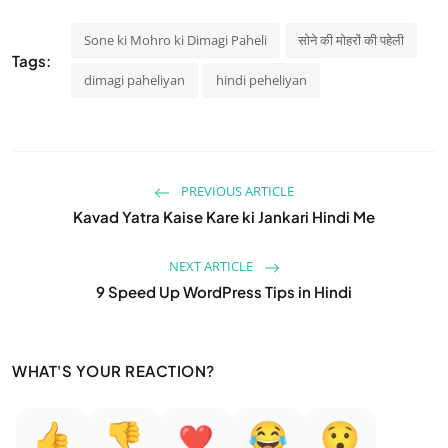
Sone ki Mohro ki Dimagi Paheli
सोने की मोहरों की पहेली
Tags:
dimagi paheliyan
hindi peheliyan
PREVIOUS ARTICLE
Kavad Yatra Kaise Kare ki Jankari Hindi Me
NEXT ARTICLE
9 Speed Up WordPress Tips in Hindi
WHAT'S YOUR REACTION?