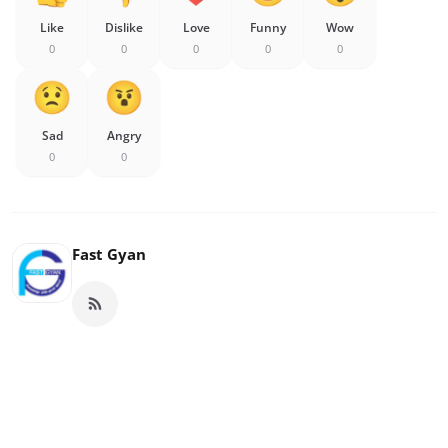
Like
Dislike
Love
Funny
Wow
0
0
0
0
0
Sad
Angry
0
0
Fast Gyan