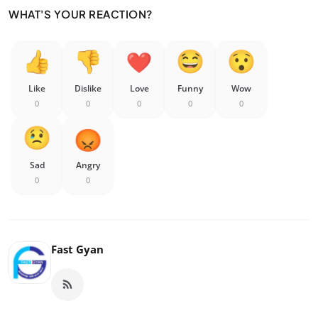
WHAT'S YOUR REACTION?
Like
Dislike
Love
Funny
Wow
0
0
0
0
0
Sad
Angry
0
0
Fast Gyan