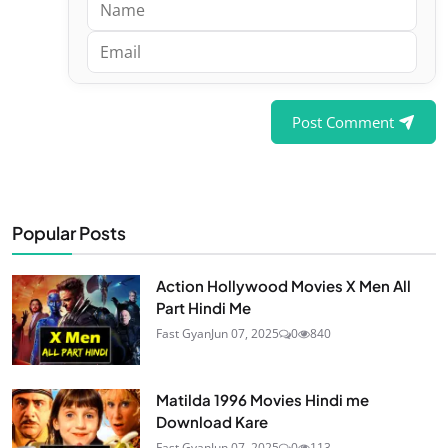
Post Comment
Popular Posts
Action Hollywood Movies X Men All
Part Hindi Me
Fast Gyan
Jun 07, 2025
0
840
Matilda 1996 Movies Hindi me
Download Kare
Fast Gyan
Jun 07, 2025
0
113