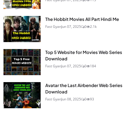
The Hobbit Movies All Part Hindi Me
Fast Gyan
Jun 07, 2025
0
2.1k
Top 5 Website for Movies Web Series
Download
Fast Gyan
Jun 07, 2025
0
184
Avatar the Last Airbender Web Series
Download
Fast Gyan
Jun 08, 2025
0
93