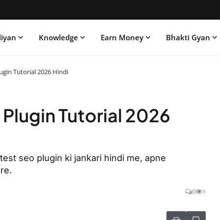
liyan
Knowledge
Earn Money
Bhakti Gyan
gin Tutorial 2026 Hindi
lugin Tutorial 2026
est seo plugin ki jankari hindi me, apne
re.
0
1