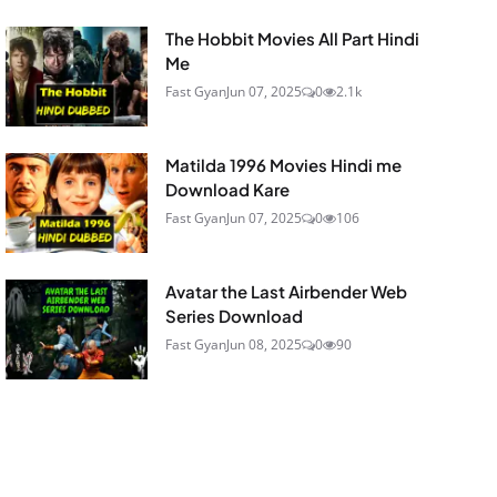
The Hobbit Movies All Part Hindi
Me
Fast Gyan
Jun 07, 2025
0
2.1k
Matilda 1996 Movies Hindi me
Download Kare
Fast Gyan
Jun 07, 2025
0
106
Avatar the Last Airbender Web
Series Download
Fast Gyan
Jun 08, 2025
0
90