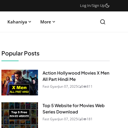
Log In
/
Sign Up
Kahaniya
More
Popular Posts
Action Hollywood Movies X Men
All Part Hindi Me
Fast Gyan
Jun 07, 2025
0
811
Top 5 Website for Movies Web
Series Download
Fast Gyan
Jun 07, 2025
0
181