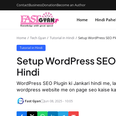
Contact
Business
Donation
Become an Author
Home
Hindi Pahe
Home
Tech Gyan
Tutorial in Hindi
Setup WordPress SEO Plu
Tutorial in Hindi
Setup WordPress SEO P
Hindi
WordPress SEO Plugin ki Jankari hindi me, lat
wordpress website me on page seo kaise ka
Fast Gyan
Jun 08, 2025 - 10:05