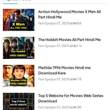
Action Hollywood Movies X Men All
Part Hindi Me
Fast Gyan
Jun 07, 2025
0
869
The Hobbit Movies All Part Hindi Me
Fast Gyan
Jun 07, 2025
0
2.1k
Matilda 1996 Movies Hindi me
Download Kare
Fast Gyan
Jun 07, 2025
0
118
Top 5 Website for Movies Web Series
Download
Fast Gyan
Jun 07, 2025
0
186