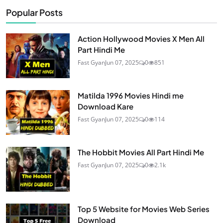
Popular Posts
Action Hollywood Movies X Men All
Part Hindi Me
Fast Gyan
Jun 07, 2025
0
851
Matilda 1996 Movies Hindi me
Download Kare
Fast Gyan
Jun 07, 2025
0
114
The Hobbit Movies All Part Hindi Me
Fast Gyan
Jun 07, 2025
0
2.1k
Top 5 Website for Movies Web Series
Download