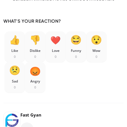
WHAT'S YOUR REACTION?
Like
Dislike
Love
Funny
Wow
0
0
0
0
0
Sad
Angry
0
0
Fast Gyan