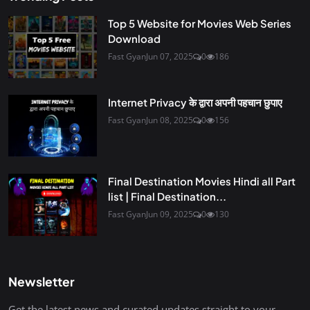
Top 5 Website for Movies Web Series
Download
Fast Gyan
Jun 07, 2025
0
186
Internet Privacy के द्वारा अपनी पहचान छुपाए
Fast Gyan
Jun 08, 2025
0
156
Final Destination Movies Hindi all Part
list | Final Destination...
Fast Gyan
Jun 09, 2025
0
130
Newsletter
Get the latest news and curated updates straight to your