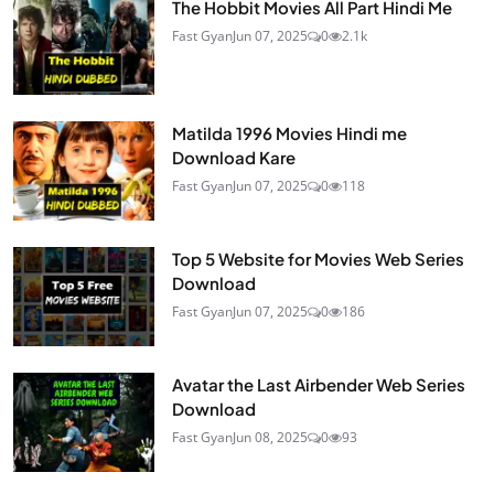
The Hobbit Movies All Part Hindi Me
Fast Gyan
Jun 07, 2025
0
2.1k
Matilda 1996 Movies Hindi me
Download Kare
Fast Gyan
Jun 07, 2025
0
118
Top 5 Website for Movies Web Series
Download
Fast Gyan
Jun 07, 2025
0
186
Avatar the Last Airbender Web Series
Download
Fast Gyan
Jun 08, 2025
0
93