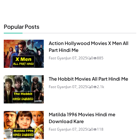
Popular Posts
Action Hollywood Movies X Men All
Part Hindi Me
Fast Gyan
Jun 07, 2025
0
885
The Hobbit Movies All Part Hindi Me
Fast Gyan
Jun 07, 2025
0
2.1k
Matilda 1996 Movies Hindi me
Download Kare
Fast Gyan
Jun 07, 2025
0
118