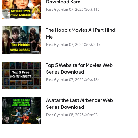
Download Kare
Fast Gyan
Jun 07, 2025
0
115
The Hobbit Movies All Part Hindi
Me
Fast Gyan
Jun 07, 2025
0
2.1k
Top 5 Website for Movies Web
Series Download
Fast Gyan
Jun 07, 2025
0
184
Avatar the Last Airbender Web
Series Download
Fast Gyan
Jun 08, 2025
0
93