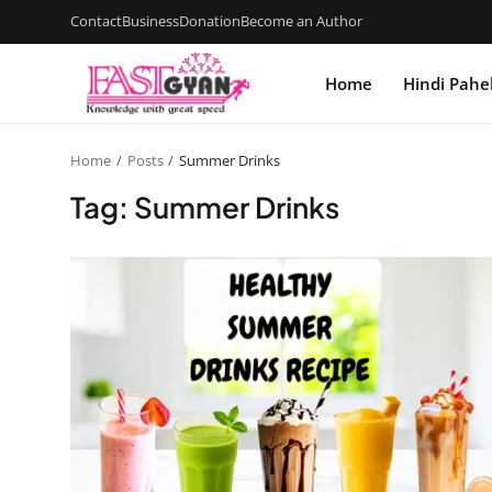
Contact
Business
Donation
Become an Author
Home
Hindi Pahe
Home
Posts
Summer Drinks
Tag: Summer Drinks