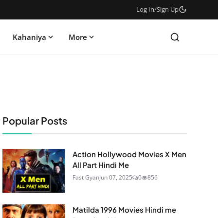
Log In
/
Sign Up
Kahaniya
More
Popular Posts
Action Hollywood Movies X Men
All Part Hindi Me
Fast Gyan
Jun 07, 2025
0
856
Matilda 1996 Movies Hindi me