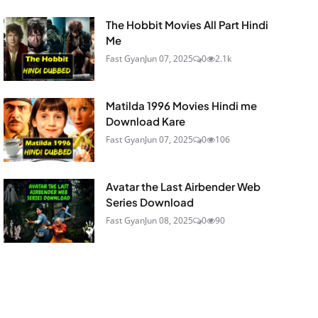
The Hobbit Movies All Part Hindi
Me
Fast Gyan
Jun 07, 2025
0
2.1k
Matilda 1996 Movies Hindi me
Download Kare
Fast Gyan
Jun 07, 2025
0
106
Avatar the Last Airbender Web
Series Download
Fast Gyan
Jun 08, 2025
0
90