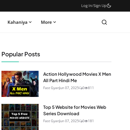
Log In
/
Sign Up
Kahaniya
More
Popular Posts
Action Hollywood Movies X Men
All Part Hindi Me
Fast Gyan
Jun 07, 2025
0
811
Top 5 Website for Movies Web
Series Download
Fast Gyan
Jun 07, 2025
0
181