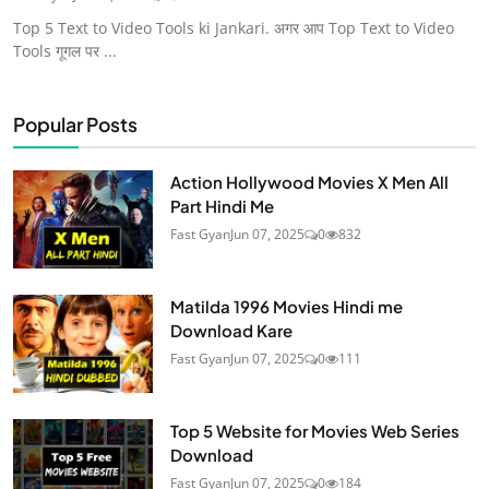
Top 5 Text to Video Tools ki Jankari. अगर आप Top Text to Video
Tools गूगल पर ...
Popular Posts
Action Hollywood Movies X Men All
Part Hindi Me
Fast Gyan
Jun 07, 2025
0
832
Matilda 1996 Movies Hindi me
Download Kare
Fast Gyan
Jun 07, 2025
0
111
Top 5 Website for Movies Web Series
Download
Fast Gyan
Jun 07, 2025
0
184