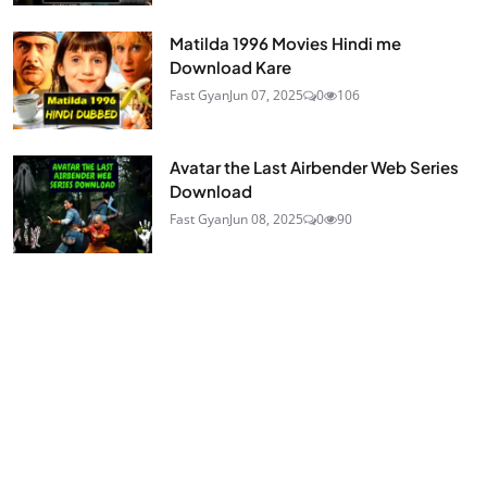
Matilda 1996 Movies Hindi me
Download Kare
Fast Gyan
Jun 07, 2025
0
106
Avatar the Last Airbender Web Series
Download
Fast Gyan
Jun 08, 2025
0
90