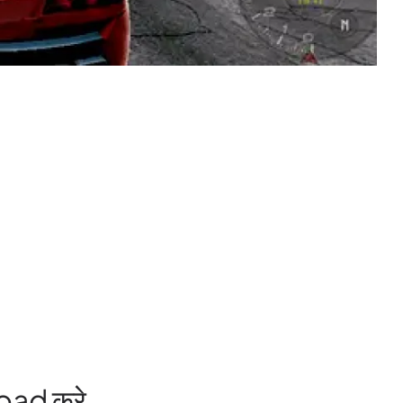
ad करे.