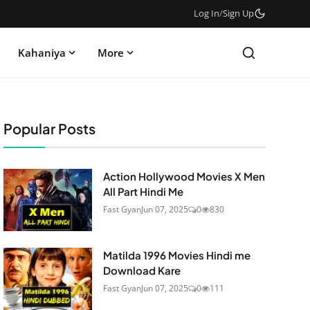
Log In
/
Sign Up
Kahaniya
More
Popular Posts
Action Hollywood Movies X Men
All Part Hindi Me
Fast Gyan
Jun 07, 2025
0
830
Matilda 1996 Movies Hindi me
Download Kare
Fast Gyan
Jun 07, 2025
0
111