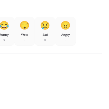
Funny
Wow
Sad
Angry
0
0
0
0