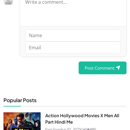
Post Comment
Popular Posts
Action Hollywood Movies X Men All
Part Hindi Me
Fast Gyan
Jun 07, 2025
0
886