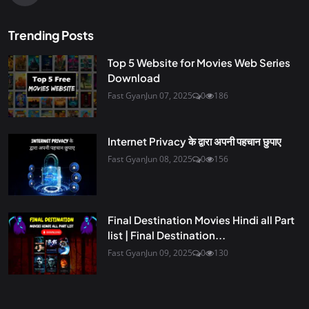
Trending Posts
Top 5 Website for Movies Web Series
Download
Fast Gyan
Jun 07, 2025
0
186
Internet Privacy के द्वारा अपनी पहचान छुपाए
Fast Gyan
Jun 08, 2025
0
156
Final Destination Movies Hindi all Part
list | Final Destination...
Fast Gyan
Jun 09, 2025
0
130