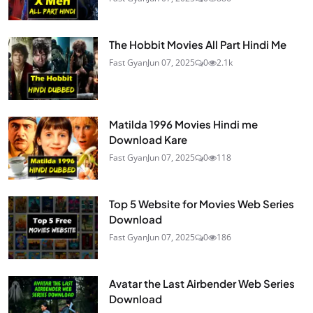
The Hobbit Movies All Part Hindi Me
Fast Gyan
Jun 07, 2025
0
2.1k
Matilda 1996 Movies Hindi me
Download Kare
Fast Gyan
Jun 07, 2025
0
118
Top 5 Website for Movies Web Series
Download
Fast Gyan
Jun 07, 2025
0
186
Avatar the Last Airbender Web Series
Download