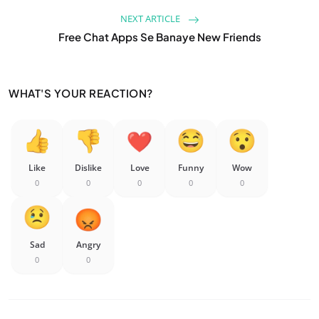
NEXT ARTICLE
Free Chat Apps Se Banaye New Friends
WHAT'S YOUR REACTION?
Like
Dislike
Love
Funny
Wow
0
0
0
0
0
Sad
Angry
0
0